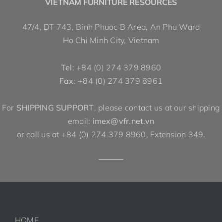
VIETNAM FURNITURE RESOURCES
47/4, ĐT 743, Binh Phuoc B Area, An Phu Ward
Ho Chi Minh City, Vietnam
Tel
: +84 (0) 274 379 8960
Fax
: +84 (0) 274 379 8961
For
SHIPPING SUPPORT
, please contact us at our shipping
email:
imex@vfr.net.vn
or call us at +84 (0) 274 379 8960, Extension 349.
HOME