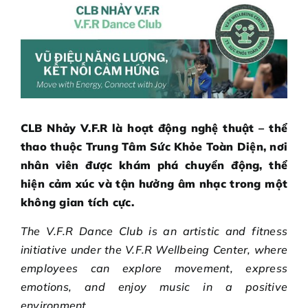
GOAL REWARDS
OPPORTUNITIES
CLB Nhảy V.F.R là hoạt động nghệ thuật – thể
thao thuộc Trung Tâm Sức Khỏe Toàn Diện, nơi
nhân viên được khám phá chuyển động, thể
hiện cảm xúc và tận hưởng âm nhạc trong một
không gian tích cực.
The V.F.R Dance Club is an artistic and fitness
initiative under the V.F.R Wellbeing Center, where
employees can explore movement, express
emotions, and enjoy music in a positive
environment.