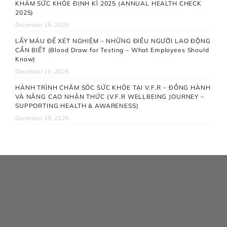
KHÁM SỨC KHỎE ĐỊNH KÌ 2025 (ANNUAL HEALTH CHECK
2025)
December 18, 2025
LẤY MÁU ĐỂ XÉT NGHIỆM – NHỮNG ĐIỀU NGƯỜI LAO ĐỘNG
CẦN BIẾT (Blood Draw for Testing – What Employees Should
Know)
December 16, 2025
HÀNH TRÌNH CHĂM SÓC SỨC KHỎE TẠI V.F.R – ĐỒNG HÀNH
VÀ NÂNG CAO NHẬN THỨC (V.F.R WELLBEING JOURNEY –
SUPPORTING HEALTH & AWARENESS)
December 19, 2025