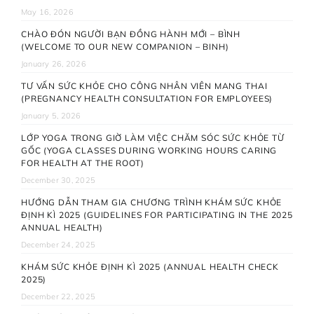
May 16, 2026
CHÀO ĐÓN NGƯỜI BẠN ĐỒNG HÀNH MỚI – BÌNH
(WELCOME TO OUR NEW COMPANION – BINH)
January 26, 2026
TƯ VẤN SỨC KHỎE CHO CÔNG NHÂN VIÊN MANG THAI
(PREGNANCY HEALTH CONSULTATION FOR EMPLOYEES)
January 5, 2026
LỚP YOGA TRONG GIỜ LÀM VIỆC CHĂM SÓC SỨC KHỎE TỪ
GỐC (YOGA CLASSES DURING WORKING HOURS CARING
FOR HEALTH AT THE ROOT)
December 30, 2025
HƯỚNG DẪN THAM GIA CHƯƠNG TRÌNH KHÁM SỨC KHỎE
ĐỊNH KÌ 2025 (GUIDELINES FOR PARTICIPATING IN THE 2025
ANNUAL HEALTH)
December 24, 2025
KHÁM SỨC KHỎE ĐỊNH KÌ 2025 (ANNUAL HEALTH CHECK
2025)
December 22, 2025