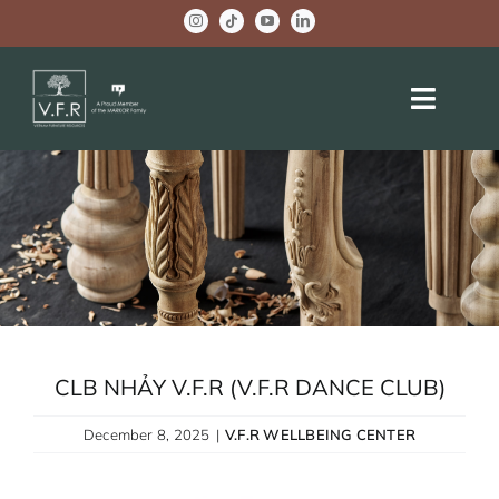
Skip
to
content
Toggle
Naviga
HOME
ABOUT US
OEM PROJECTS
BRAND ACTIVITIES
CLB NHẢY V.F.R (V.F.R DANCE CLUB)
COMPANY NEWS
December 8, 2025
|
V.F.R WELLBEING CENTER
WELLBEING CENTER